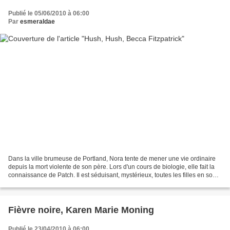
Publié le 05/06/2010 à 06:00
Par
esmeraldae
Dans la ville brumeuse de Portland, Nora tente de mener une vie ordinaire
depuis la mort violente de son père. Lors d'un cours de biologie, elle fait la
connaissance de Patch. Il est séduisant, mystérieux, toutes les filles en sont
folles, mais Nora est...
Fièvre noire, Karen Marie Moning
Publié le 23/04/2010 à 06:00