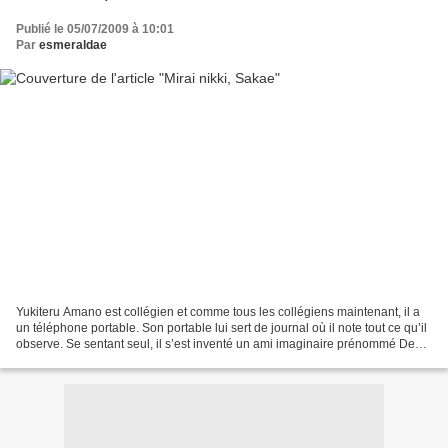
Publié le 05/07/2009 à 10:01
Par
esmeraldae
Yukiteru Amano est collégien et comme tous les collégiens maintenant, il a
un téléphone portable. Son portable lui sert de journal où il note tout ce qu’il
observe. Se sentant seul, il s’est inventé un ami imaginaire prénommé Deus
Ex Machina, le dieu...