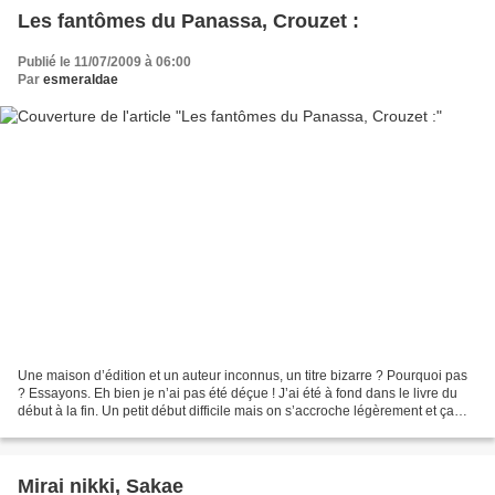
Les fantômes du Panassa, Crouzet :
Publié le 11/07/2009 à 06:00
Par
esmeraldae
Une maison d’édition et un auteur inconnus, un titre bizarre ? Pourquoi pas
? Essayons. Eh bien je n’ai pas été déçue ! J’ai été à fond dans le livre du
début à la fin. Un petit début difficile mais on s’accroche légèrement et ça
roule tout seul après....
Mirai nikki, Sakae