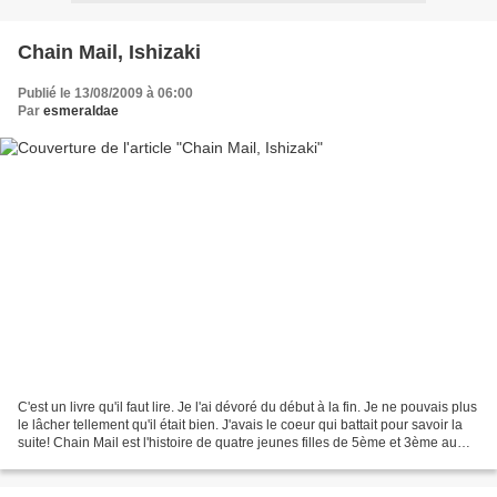
Chain Mail, Ishizaki
Publié le 13/08/2009 à 06:00
Par
esmeraldae
C'est un livre qu'il faut lire. Je l'ai dévoré du début à la fin. Je ne pouvais plus
le lâcher tellement qu'il était bien. J'avais le coeur qui battait pour savoir la
suite! Chain Mail est l'histoire de quatre jeunes filles de 5ème et 3ème au
Japon qui...