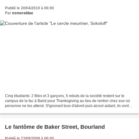
Publié le 20/04/2010 à 06:00
Par
esmeraldae
Cinq étudiants: 2 filles et 3 garçons, 5 rebuts de la société restent sur le
campus de la fac à Baird pour Thanksgiving au lieu de rentrer chez eux où
personne ne les attend. S'ignorant tous d'abord puis alcool aidant, ils vont
finir par se parler. Quand...
Le fantôme de Baker Street, Bourland
Publié le 23/09/2009 à 06:00