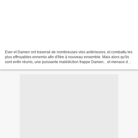
Ever et Damen ont traversé de nombreuses vies antérieures, et combattu les
plus effroyables ennemis afin d'être à nouveau ensemble. Mais alors qu'ils
sont enfin réunis, une puissante malédiction frappe Damen... et menace de
tout détruire. A présent, le...