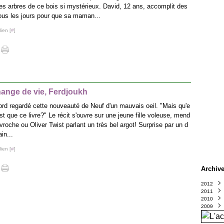
es arbres de ce bois si mystérieux. David, 12 ans, accomplit des
tous les jours pour que sa maman...
ien [
#
]
ange de vie, Ferdjoukh
bord regardé cette nouveauté de Neuf d'un mauvais oeil. "Mais qu'e
st que ce livre?" Le récit s'ouvre sur une jeune fille voleuse, mend
vroche ou Oliver Twist parlant un très bel argot! Surprise par un d
in...
ien [
#
]
Archiv
2012
2011
Octo
2010
Sept
Déce
2009
Août
Nove
Déce
Juin
Octo
Nove
Déce
(
Avril
Sept
Octo
Nove
(