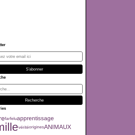
ter
che
ries
re
apprentissage
farfelu
ille
ANIMAUX
vérité
origines