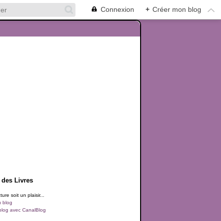
Connexion
+
Créer mon blog
 des Livres
ure soit un plaisir...
u blog
blog avec CanalBlog