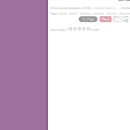
Posté par esmeraldae à 06:02 -
Commentaires [
…
]
- Permal
Tags:
amitié
,
liberté
,
mystère
,
enquête
,
identité
,
disparit
Vous aimez ?
0 vote