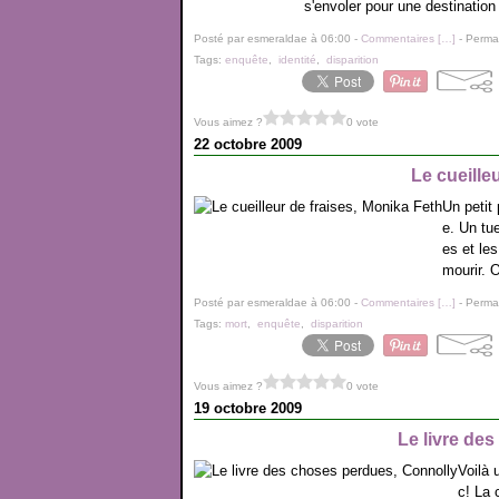
s'envoler pour une destination 
Posté par esmeraldae à 06:00 -
Commentaires [
…
]
- Permal
Tags:
enquête
,
identité
,
disparition
Vous aimez ?
0 vote
22 octobre 2009
Le cueille
Un petit 
e. Un tue
es et le
mourir. O
Posté par esmeraldae à 06:00 -
Commentaires [
…
]
- Permal
Tags:
mort
,
enquête
,
disparition
Vous aimez ?
0 vote
19 octobre 2009
Le livre de
Voilà 
c! La 