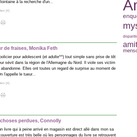
A
lointaine à la recherche d'un...
ien [
#
]
enqu
mys
disparit
amit
ur de fraises, Monika Feth
mens
policier pour adolescent (et adulte^^) tout simple sans prise de têt
ur sévit dans la région de l'Allemagne du Nord. Il viole ses victim
s abandonne. Elles ont toutes un regard de surprise au moment de
n l'appelle le tueur...
ien [
#
]
s choses perdues, Connolly
un livre qui à peine arrivé en magasin est direct allé dans mon sa
couverture est très belle où les personnages du livre se retrouvent