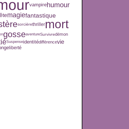
mour
humour
vampire
magie
fantastique
ête
mort
tère
thriller
sorcière
gosse
démon
aventure
Survivre
ion
ié
vie
identité
différence
Suspense
onge
liberté