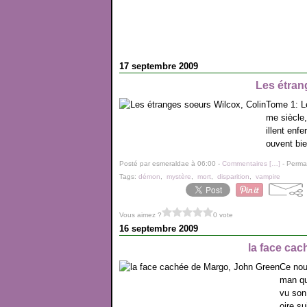
17 septembre 2009
Les étran
Tome 1: L
me siècle,
illent enf
ouvent bie
Posté par esmeraldae à 06:00 -
Commentaires [
…
]
- Permal
Tags:
démon
,
mystère
,
mort
,
disparition
,
vampire
Vous aimez ?
0 vote
16 septembre 2009
la face ca
Ce nou
man qui
vu son
oire s