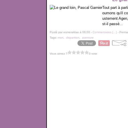
Tout part à part
oumons qu'il co
ustement Agen,
st-il passé...
Posté par esmeraldae à 06:00 -
Commentaires [
…
]
- Permal
Tags:
mort
,
disparition
,
aventure
Vous aimez ?
0 vote