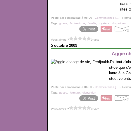
dans l
rites 
Posté par esmeraldae à 06:00 -
Commentaires [
…
]
- Permal
Tags:
gosse
,
fantastique
,
famille
,
mystère
,
disparition
Vous aimez ?
0 vote
5 octobre 2009
Aggie ch
J'ai tout d'a
st-ce que c'e
iante à la Ga
étective entra
Posté par esmeraldae à 06:00 -
Commentaires [
…
]
- Permal
Tags:
gosse
,
identité
,
disparition
Vous aimez ?
0 vote