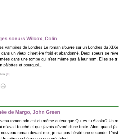
ges soeurs Wilcox, Colin
es vampires de Londres Le roman s'ouvre sur un Londres du XIXè
 dans un vieux cimetière froid et abandonné. Deux soeurs se réve
ermées dans une tombe qui n'est même pas à leur nom. Elles se tr
n pâlottes et pourquoi...
ien [
#
]
chée de Margo, John Green
veau roman ado est du même auteur que Qui es tu Alaska? Un ro
 m'avait touché et que j'avais dévoré d'une traite. Alors quand j'ai
 nouveau roman devant moi, je n'ai pas hésité une seconde! L'hist
uit le même schéma que son précédent...