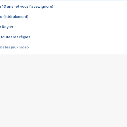
 a 13 ans (et vous l'avez ignoré)
e (littéralement)
im Rayan
 toutes les règles
s les jeux vidéo
us choquant de Rockstar ? - Le scandale BULLY
e plus moche de Steam
du RÊVE tourne au CAUCHEMAR
pendant 8 heures
it… à tort
umiliés par un jeu vidéo
ire - Final Fantasy 8