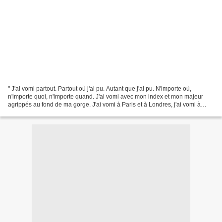
" J'ai vomi partout. Partout où j'ai pu. Autant que j'ai pu. N'importe où,
n'importe quoi, n'importe quand. J'ai vomi avec mon index et mon majeur
agrippés au fond de ma gorge. J'ai vomi à Paris et à Londres, j'ai vomi à
Tokyo. J'ai vomi au réveil, sous...