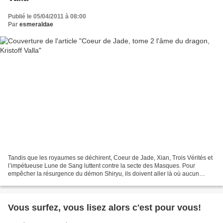
Publié le 05/04/2011 à 08:00
Par
esmeraldae
Tandis que les royaumes se déchirent, Coeur de Jade, Xian, Trois Vérités et
l’impétueuse Lune de Sang luttent contre la secte des Masques. Pour
empêcher la résurgence du démon Shiryu, ils doivent aller là où aucun
vivant n’est autorisé à pénétrer. Ils...
Vous surfez, vous lisez alors c'est pour vous!