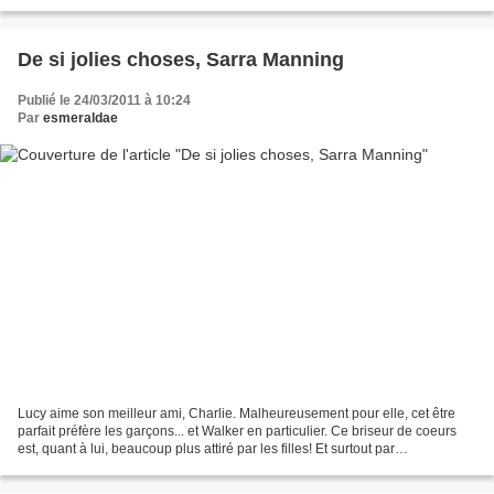
amour. Un amour destructeur...
De si jolies choses, Sarra Manning
Publié le 24/03/2011 à 10:24
Par
esmeraldae
Lucy aime son meilleur ami, Charlie. Malheureusement pour elle, cet être
parfait préfère les garçons... et Walker en particulier. Ce briseur de coeurs
est, quant à lui, beaucoup plus attiré par les filles! Et surtout par
l'insaisissable Daisy qui, elle,...