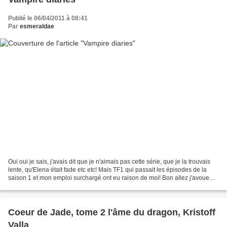
Publié le 06/04/2011 à 08:41
Par
esmeraldae
Oui oui je sais, j'avais dit que je n'aimais pas cette série, que je la trouvais
lente, qu'Elena était fade etc etc! Mais TF1 qui passait les épisodes de la
saison 1 et mon emploi surchargé ont eu raison de moi! Bon allez j'avoue
Damon y est aussi pour...
Coeur de Jade, tome 2 l'âme du dragon, Kristoff
Valla