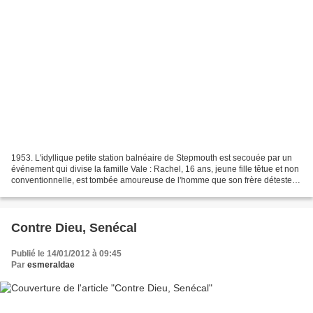
1953. L'idyllique petite station balnéaire de Stepmouth est secouée par un
événement qui divise la famille Vale : Rachel, 16 ans, jeune fille têtue et non
conventionnelle, est tombée amoureuse de l'homme que son frère déteste.
Cinquante ans plus tard,...
Contre Dieu, Senécal
Publié le 14/01/2012 à 09:45
Par
esmeraldae