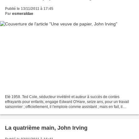
Publié le 13/11/2011 à 17:45
Par
esmeraldae
Eté 1958. Ted Cole, séducteur invétéré et auteur à succès de contes
effrayants pour enfants, engage Edward O'Hare, seize ans, pour un travail
saisonnier ; officiellement, il l'emploie comme assistant ; mais en fait, il
cherche plutôt à le pousser dans...
La quatrième main, John Irving