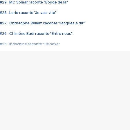
#29 : MC Solaar raconte "Bouge de là"
28 : Lorie raconte "Je vais vite"
#27 : Christophe Willem raconte "Jacques a dit"
#26 : Chimène Badi raconte "Entre nous"
#25 : Indochine raconte "3e sexe"
#24 : Zaho raconte "C'est chelou"
#23 : Patrick Bruel raconte "Au café des délices"
#22 : Kyo raconte "Le chemin"
#21 : Nolwenn Leroy raconte "Cassé"
#20 : Patrick Hernandez raconte "Born to be alive"
#19 : Lorie raconte "Près de moi"
#18 : Michael Jones raconte "A nos actes manqués" (avec Jean-Jacque
#17 : Khaled raconte "Aïcha"