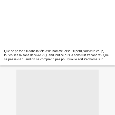
Que se passe-t-il dans la tête d’un homme lorsqu’il perd, tout d’un coup,
toutes ses raisons de vivre ? Quand tout ce qu’il a construit s’effondre? Que
se passe-t-il quand on ne comprend pas pourquoi le sort s’acharne sur
nous? Qu’est-ce qui nous retient,...