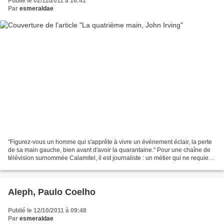
Publié le 02/11/2011 à 16:41
Par
esmeraldae
"Figurez-vous un homme qui s'apprête à vivre un événement éclair, la perte
de sa main gauche, bien avant d'avoir la quarantaine." Pour une chaîne de
télévision surnommée Calamitel, il est journaliste : un métier qui ne requiert
pas forcément l'usage de...
Aleph, Paulo Coelho
Publié le 12/10/2011 à 09:48
Par
esmeraldae