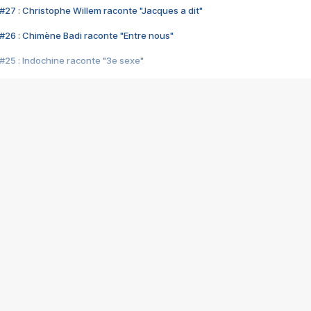
#27 : Christophe Willem raconte "Jacques a dit"
#26 : Chimène Badi raconte "Entre nous"
#25 : Indochine raconte "3e sexe"
#24 : Zaho raconte "C'est chelou"
#23 : Patrick Bruel raconte "Au café des délices"
#22 : Kyo raconte "Le chemin"
#21 : Nolwenn Leroy raconte "Cassé"
#20 : Patrick Hernandez raconte "Born to be alive"
#19 : Lorie raconte "Près de moi"
#18 : Michael Jones raconte "A nos actes manqués" (avec Jean-Jacque
#17 : Khaled raconte "Aïcha"
#16 : Corneille raconte "Parce qu'on vient de loin"
#15 : Indochine raconte "L'aventurier"