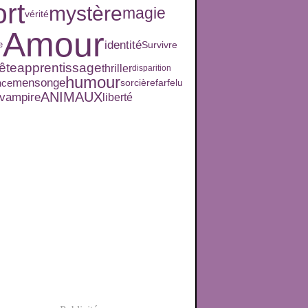
rt
mystère
magie
vérité
Amour
identité
e
Survivre
ête
apprentissage
thriller
disparition
humour
mensonge
nce
sorcière
farfelu
ANIMAUX
vampire
liberté