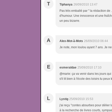
T
Tiphanya
26/09/2010 13:47
Pas très emballé par " la rédaction de ...
d'humour. Une innocence et une fraîch
un peu bizarre.
A
Alex-Mot-à-Mots
26/09/2010 06:44
Je note, mon loulou ayant 7 ans. Je ne 
E
esmeraldae
25/09/2010 17:10
@marie: ça va venir dans les jours qui s
s'il lit bien à l'école des loisirs tu peu
L
Lystig
25/09/2010 15:53
j'ai reçu "contes absurbes pour délier la
à la recherche de livres courts, sympas