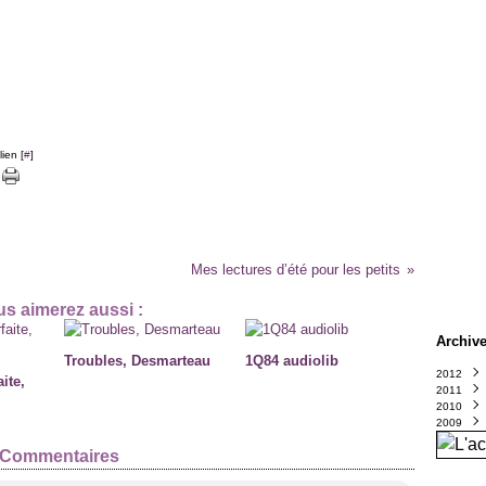
ien [
#
]
Mes lectures d’été pour les petits
s aimerez aussi :
Archiv
Troubles, Desmarteau
1Q84 audiolib
2012
ite,
2011
Octo
2010
Sept
Déce
2009
Août
Nove
Déce
Juin
Octo
Nove
Déce
(
Commentaires
Avril
Sept
Octo
Nove
(
Mars
Août
Sept
Octo