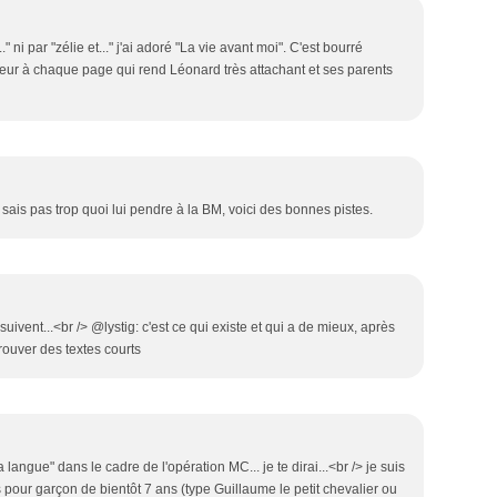
Févri
Juillet
Août
Sept
Janvi
Juin
Juillet
Août
(
Mai
Juin
Juillet
(8
(
" ni par "zélie et..." j'ai adoré "La vie avant moi". C'est bourré
Avril
Mai
Juin
(
(
(
eur à chaque page qui rend Léonard très attachant et ses parents
Mars
Avril
(
Févri
Mars
Janvi
Févri
Janvi
sais pas trop quoi lui pendre à la BM, voici des bonnes pistes.
uivent...<br /> @lystig: c'est ce qui existe et qui a de mieux, après
x trouver des textes courts
 langue" dans le cadre de l'opération MC... je te dirai...<br /> je suis
 pour garçon de bientôt 7 ans (type Guillaume le petit chevalier ou