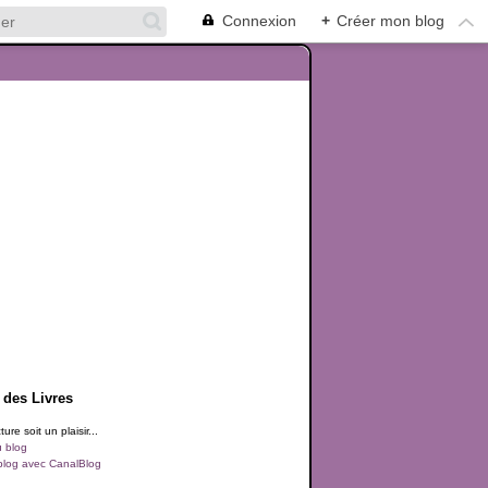
Connexion
+
Créer mon blog
 des Livres
ure soit un plaisir...
u blog
blog avec CanalBlog