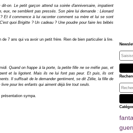
 dit-on. Le petit garçon attend sa soirée d'anniversaire, impatient
e, eux, ne semblent pas pressés. Son père lui demande : Léonard
 ? Et il commence à lui raconter comment sa mère et lui se sont
« C'est quoi Brigitte ? Un cadeau ? Une poudre pour faire les bébés
de 7 ans qui va avoir un petit frère.
Rien de bien particulier à lire.
Newslet
idi. Quand on frappe à la porte, la petite fille ne se méfie pas, et
pent et la ligotent. Mais ils ne lui font pas peur. Et puis, ils ont
Recher
ts. Il suffisait de le demander gentiment, se dit Zélie, la fille de
 livre pour les enfants qui aiment déjà lire tout seuls.
e présentation sympa.
Catégo
fant
guer