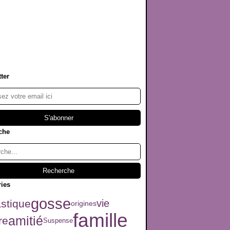
ter
che
ries
gosse
astique
vie
origines
famille
amitié
re
Suspense