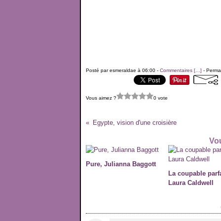
Posté par esmeraldae à 06:00 -
Commentaires [
…
]
- Permal
Vous aimez ?
0 vote
Egypte, vision d'une croisière
Vou
Pure, Julianna Baggott
La coupable parfa
Laura Caldwell