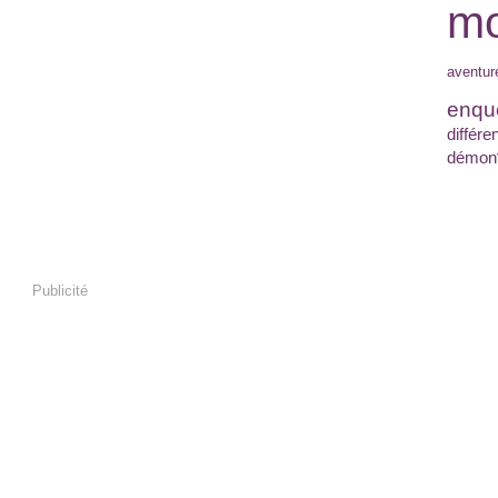
mo
aventur
enqu
différe
démon
Publicité