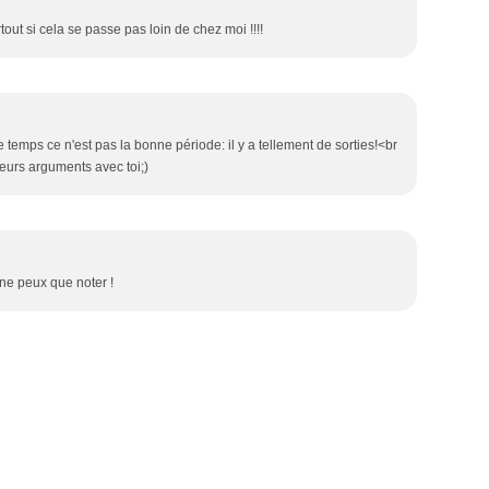
Févri
Juillet
Août
Sept
Janvi
Juin
Juillet
Août
(
tout si cela se passe pas loin de chez moi !!!!
Mai
Juin
Juillet
(8
(
Avril
Mai
Juin
(
(
(
Mars
Avril
(
Févri
Mars
Janvi
Févri
Janvi
emps ce n'est pas la bonne période: il y a tellement de sorties!<br
leurs arguments avec toi;)
 ne peux que noter !