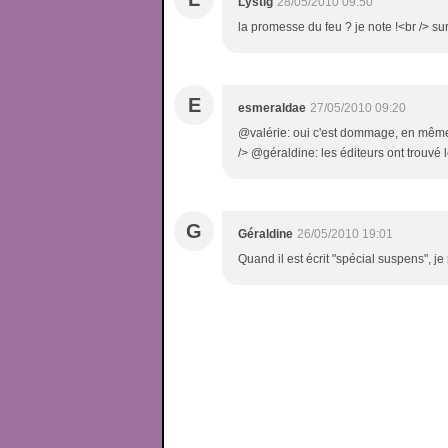
Lystig
28/05/2010 09:50
la promesse du feu ? je note !<br /> sur
E
esmeraldae
27/05/2010 09:20
@valérie: oui c'est dommage, en même t
/> @géraldine: les éditeurs ont trouvé 
G
Géraldine
26/05/2010 19:01
Quand il est écrit "spécial suspens", je