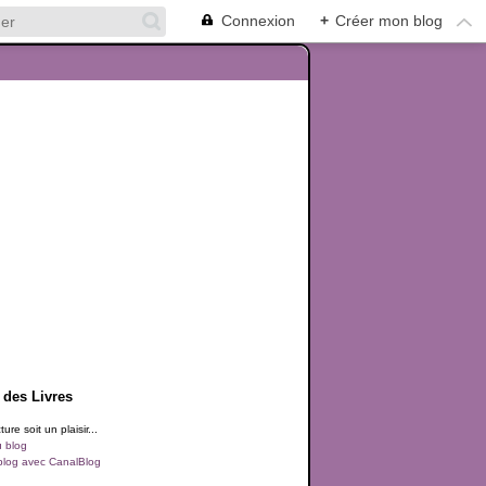
Connexion
+
Créer mon blog
 des Livres
ure soit un plaisir...
u blog
blog avec CanalBlog