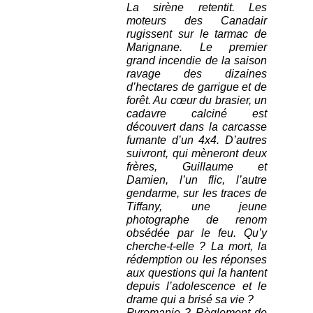
La sirène retentit. Les
moteurs des Canadair
rugissent sur le tarmac de
Marignane. Le premier
grand incendie de la saison
ravage des dizaines
d’hectares de garrigue et de
forêt. Au cœur du brasier, un
cadavre calciné est
découvert dans la carcasse
fumante d’un 4x4. D’autres
suivront, qui mèneront deux
frères, Guillaume et
Damien, l’un flic, l’autre
gendarme, sur les traces de
Tiffany, une jeune
photographe de renom
obsédée par le feu. Qu’y
cherche-t-elle ? La mort, la
rédemption ou les réponses
aux questions qui la hantent
depuis l’adolescence et le
drame qui a brisé sa vie ?
Pyromanie ? Règlement de