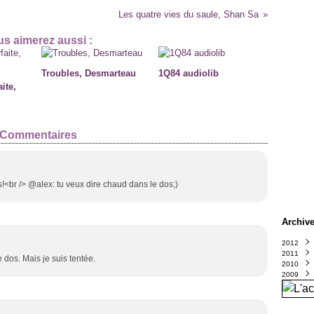
Les quatre vies du saule, Shan Sa
s aimerez aussi :
Troubles, Desmarteau
1Q84 audiolib
ite,
Commentaires
rs!<br /> @alex: tu veux dire chaud dans le dos;)
Archiv
2012
2011
Octo
e dos. Mais je suis tentée.
2010
Sept
Déce
2009
Août
Nove
Déce
Juin
Octo
Nove
Déce
(
Avril
Sept
Octo
Nove
(
Mars
Août
Sept
Octo