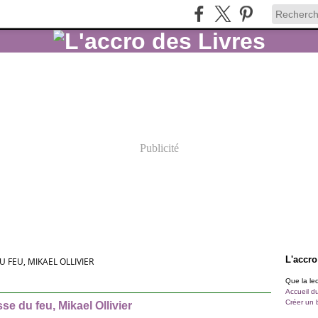
Publicité
L'accro
 FEU, MIKAEL OLLIVIER
Que la lect
Accueil d
Créer un 
e du feu, Mikael Ollivier