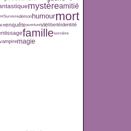
mystère
amitié
antastique
mort
humour
démon
se
Survivre
vie
enquête
identité
nce
liberté
aventure
famille
entissage
sorcière
magie
vampire