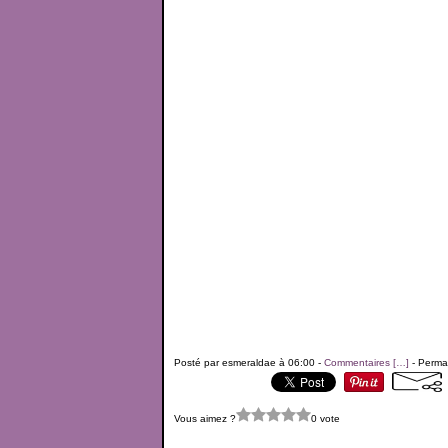
Posté par esmeraldae à 06:00 -
Commentaires [
…
]
- Permal
Vous aimez ?
0 vote