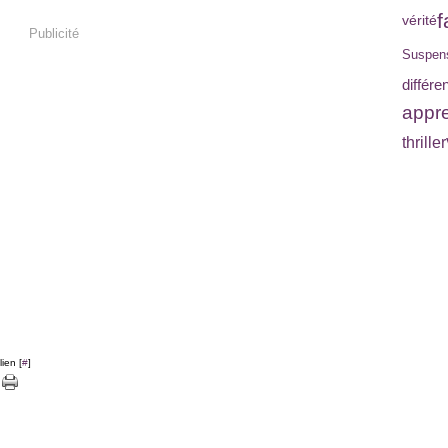
f
vérité
Publicité
Suspen
différe
appr
thriller
ien [
#
]