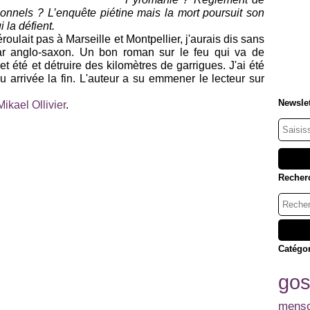
nnels ? L’enquête piétine mais la mort poursuit son
 la défient.
éroulait pas à Marseille et Montpellier, j'aurais dis sans
lar anglo-saxon. Un bon roman sur le feu qui va de
 été et détruire des kilomètres de garrigues. J'ai été
vu arrivée la fin. L'auteur a su emmener le lecteur sur
Newslet
Mikael Ollivier
.
Recher
Catégo
go
mens