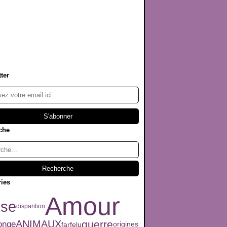
ter
che
ries
Amour
sse
disparition
ANIMAUX
guerre
onge
farfelu
origines