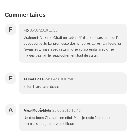
Commentaires
F
Flo
06/07/2010 11:15
Vraiment, Maxime Chattam j'adore! j'ai lu tous ses titres et j'ai
découvert et lu La promesse des ténèbres après la trilogie, si
j'avais su... mais avec cette info, je comprends mieux... je
n'avais pas fait le rapprochement tout de suite.
E
esmeraldae
29/05/2010 07:58
je les lirais sans doute
A
Alex-Mot-à-Mots
28/05/2010 15:40
Un des bons Chattam, en effet. Mais je reste fidèle aux
premiers que je trouve meilleurs.