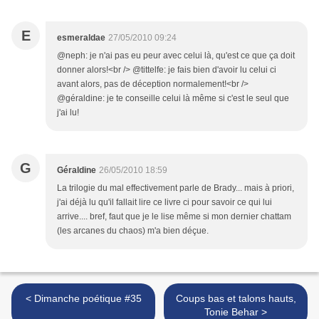
E
esmeraldae
27/05/2010 09:24
@neph: je n'ai pas eu peur avec celui là, qu'est ce que ça doit
donner alors!<br /> @tittelfe: je fais bien d'avoir lu celui ci
avant alors, pas de déception normalement!<br />
@géraldine: je te conseille celui là même si c'est le seul que
j'ai lu!
G
Géraldine
26/05/2010 18:59
La trilogie du mal effectivement parle de Brady... mais à priori,
j'ai déjà lu qu'il fallait lire ce livre ci pour savoir ce qui lui
arrive.... bref, faut que je le lise même si mon dernier chattam
(les arcanes du chaos) m'a bien déçue.
< Dimanche poétique #35
Coups bas et talons hauts,
Tonie Behar >