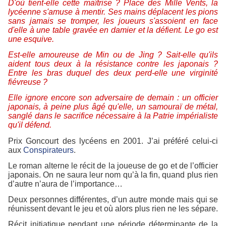
D'où tient-elle cette maîtrise ? Place des Mille Vents, la
lycéenne s'amuse à mentir. Ses mains déplacent les pions
sans jamais se tromper, les joueurs s'assoient en face
d'elle à une table gravée en damier et la défient. Le go est
une esquive.
Est-elle amoureuse de Min ou de Jing ? Sait-elle qu'ils
aident tous deux à la résistance contre les japonais ?
Entre les bras duquel des deux perd-elle une virginité
fiévreuse ?
Elle ignore encore son adversaire de demain : un officier
japonais, à peine plus âgé qu'elle, un samouraï de métal,
sanglé dans le sacrifice nécessaire à la Patrie impérialiste
qu'il défend.
Prix Goncourt des lycéens en 2001. J’ai préféré celui-ci
aux
Conspirateurs
.
Le roman alterne le récit de la joueuse de go et de l’officier
japonais. On ne saura leur nom qu’à la fin, quand plus rien
d’autre n’aura de l’importance…
Deux personnes différentes, d’un autre monde mais qui se
réunissent devant le jeu et où alors plus rien ne les sépare.
Récit initiatique pendant une période déterminante de la