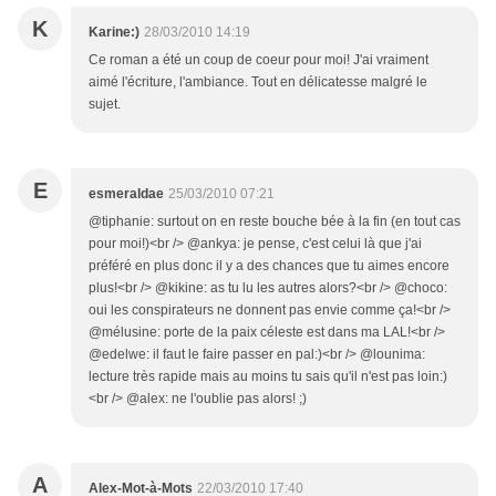
K
Karine:)
28/03/2010 14:19
Ce roman a été un coup de coeur pour moi! J'ai vraiment
aimé l'écriture, l'ambiance. Tout en délicatesse malgré le
sujet.
E
esmeraldae
25/03/2010 07:21
@tiphanie: surtout on en reste bouche bée à la fin (en tout cas
pour moi!)<br /> @ankya: je pense, c'est celui là que j'ai
préféré en plus donc il y a des chances que tu aimes encore
plus!<br /> @kikine: as tu lu les autres alors?<br /> @choco:
oui les conspirateurs ne donnent pas envie comme ça!<br />
@mélusine: porte de la paix céleste est dans ma LAL!<br />
@edelwe: il faut le faire passer en pal:)<br /> @lounima:
lecture très rapide mais au moins tu sais qu'il n'est pas loin:)
<br /> @alex: ne l'oublie pas alors! ;)
A
Alex-Mot-à-Mots
22/03/2010 17:40