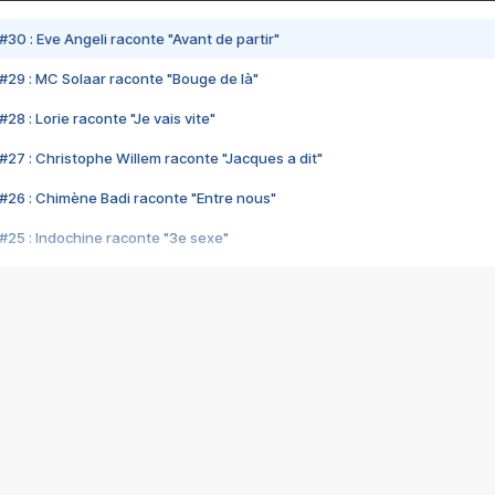
#30 : Eve Angeli raconte "Avant de partir"
#29 : MC Solaar raconte "Bouge de là"
28 : Lorie raconte "Je vais vite"
#27 : Christophe Willem raconte "Jacques a dit"
#26 : Chimène Badi raconte "Entre nous"
#25 : Indochine raconte "3e sexe"
#24 : Zaho raconte "C'est chelou"
#23 : Patrick Bruel raconte "Au café des délices"
#22 : Kyo raconte "Le chemin"
#21 : Nolwenn Leroy raconte "Cassé"
#20 : Patrick Hernandez raconte "Born to be alive"
#19 : Lorie raconte "Près de moi"