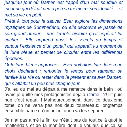
jusqu’au jour où Damen est frappé d’un mal soudain et
inconnu qui détruit peu à peu sa mémoire, son identité… et
met sa vie en péril.
Prête à tout pour le sauver, Ever explore les dimensions
mystiques de Summerland, où elle découvre le passé de
son grand amour – une terrible histoire qu’il espérait lui
cacher… Elle apprend aussi les secrets du temps et
surtout l’existence d’un portail qui apparaît au moment de
la lune bleue et permet de circuler entre les différentes
époques.
Or la lune bleue approche… Ever doit alors faire face à un
choix déchirant : remonter le temps pour ramener sa
famille à la vie ou rester dans le présent et sauver Damen,
qui s’affaiblit un peu plus chaque jour
.
J’ai eu du mal au départ à me remettre dans le bain : où
avais-je quitté mes protagonistes déjà au
tome 1
?! Et puis
hop c’est reparti ! Malheureusement, dans ce deuxième
tome, on ne verra pas nos deux tourtereaux longtemps
ensemble parce qu’un bel inconnu va les séparer.
Je n’ai pas aimé la fin, ce n’était pas du tout ce à quoi je
m’attendais et de la manière dont je voulais que ça se