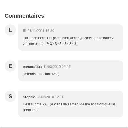
Commentaires
L
lili
21/11/2011 16:30
J'ai lus le tome 1 et je les bien aimer ,je crois que le tome 2
vas me plaire !!!!<3 <3 <3 <3 <3 <3
E
esmeraldae
11/03/2010 08:37
j'attends alors ton avis:)
S
Stephie
10/03/2010 12:11
Il est sur ma PAL, je viens seulement de lire et chroniquer le
premier ;)