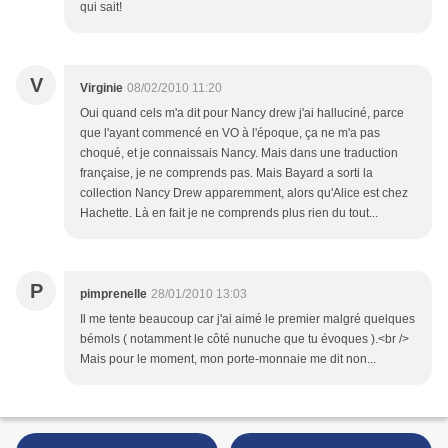
qui sait!
V
Virginie
08/02/2010 11:20
Oui quand cels m'a dit pour Nancy drew j'ai halluciné, parce
que l'ayant commencé en VO à l'époque, ça ne m'a pas
choqué, et je connaissais Nancy. Mais dans une traduction
française, je ne comprends pas. Mais Bayard a sorti la
collection Nancy Drew apparemment, alors qu'Alice est chez
Hachette. Là en fait je ne comprends plus rien du tout...
P
pimprenelle
28/01/2010 13:03
Il me tente beaucoup car j'ai aimé le premier malgré quelques
bémols ( notamment le côté nunuche que tu évoques ).<br />
Mais pour le moment, mon porte-monnaie me dit non...