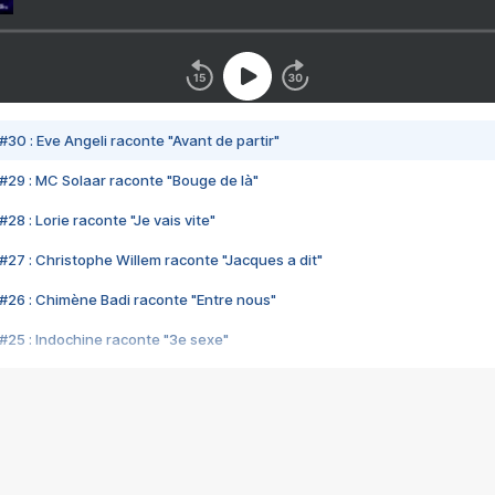
#30 : Eve Angeli raconte "Avant de partir"
#29 : MC Solaar raconte "Bouge de là"
28 : Lorie raconte "Je vais vite"
#27 : Christophe Willem raconte "Jacques a dit"
#26 : Chimène Badi raconte "Entre nous"
#25 : Indochine raconte "3e sexe"
#24 : Zaho raconte "C'est chelou"
#23 : Patrick Bruel raconte "Au café des délices"
#22 : Kyo raconte "Le chemin"