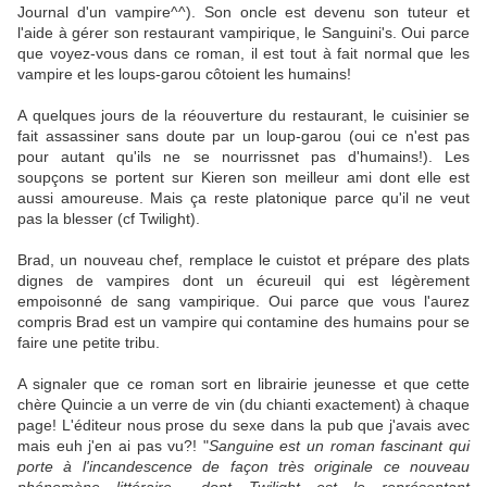
Journal d'un vampire^^). Son oncle est devenu son tuteur et
l'aide à gérer son restaurant vampirique, le Sanguini's. Oui parce
que voyez-vous dans ce roman, il est tout à fait normal que les
vampire et les loups-garou côtoient les humains!
A quelques jours de la réouverture du restaurant, le cuisinier se
fait assassiner sans doute par un loup-garou (oui ce n'est pas
pour autant qu'ils ne se nourrissnet pas d'humains!). Les
soupçons se portent sur Kieren son meilleur ami dont elle est
aussi amoureuse. Mais ça reste platonique parce qu'il ne veut
pas la blesser (cf Twilight).
Brad, un nouveau chef, remplace le cuistot et prépare des plats
dignes de vampires dont un écureuil qui est légèrement
empoisonné de sang vampirique. Oui parce que vous l'aurez
compris Brad est un vampire qui contamine des humains pour se
faire une petite tribu.
A signaler que ce roman sort en librairie jeunesse et que cette
chère Quincie a un verre de vin (du chianti exactement) à chaque
page! L'éditeur nous prose du sexe dans la pub que j'avais avec
mais euh j'en ai pas vu?! "
Sanguine est un roman fascinant qui
porte à l'incandescence de façon très originale ce nouveau