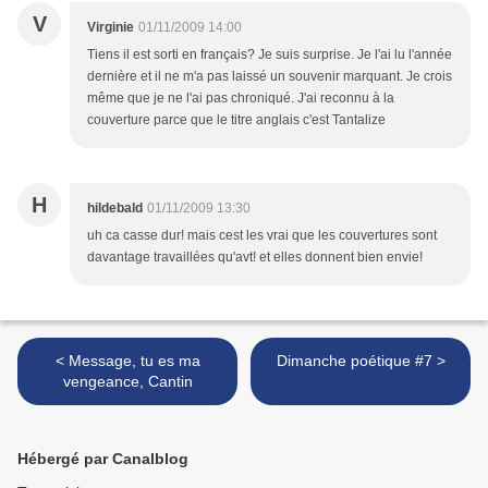
V
Virginie
01/11/2009 14:00
Tiens il est sorti en français? Je suis surprise. Je l'ai lu l'année
dernière et il ne m'a pas laissé un souvenir marquant. Je crois
même que je ne l'ai pas chroniqué. J'ai reconnu à la
couverture parce que le titre anglais c'est Tantalize
H
hildebald
01/11/2009 13:30
uh ca casse dur! mais cest les vrai que les couvertures sont
davantage travaillées qu'avt! et elles donnent bien envie!
< Message, tu es ma
Dimanche poétique #7 >
vengeance, Cantin
Hébergé par Canalblog