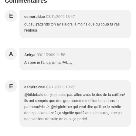
Commentaires
E
esmeraldae
03/11/2009 18:47
oups:/, j'attends ton avis alors, à moins que du coup tu vas
l'enfouir!
A
Ankya
03/11/2009 11:58
Ah ben je l'ai dans ma PAL....
E
esmeraldae
01/11/2009 19:27
@hildebald:oui je ne suis pas allée avec le dos de la cuillère!
ils ont compris que des gens comme moi tombent dans le
panneau!<br /> @virginie: ce qui veut dire qu'il ne le mérite
donc pas!tantalize? ça signifie quoi? au moins sanguine ça
nous dit tout de suite de quoi ça parle!