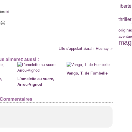
liberté
ien [
#
]
thriller
origine
aventur
mag
Elle s'appelait Sarah, Rosnay
s aimerez aussi :
Vango, T. de Fombelle
e,
L'omelette au sucre,
Arrou-Vignod
Commentaires