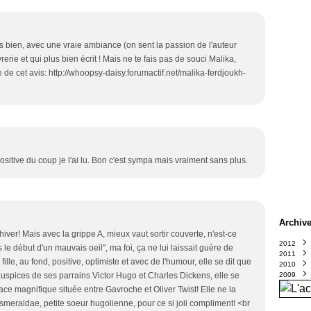
rès bien, avec une vraie ambiance (on sent la passion de l'auteur
erie et qui plus bien écrit ! Mais ne te fais pas de souci Malika,
e de cet avis: http://whoopsy-daisy.forumactif.net/malika-ferdjoukh-
ositive du coup je l'ai lu. Bon c'est sympa mais vraiment sans plus.
Archiv
'hiver! Mais avec la grippe A, mieux vaut sortir couverte, n'est-ce
2012
le début d'un mauvais oeil", ma foi, ça ne lui laissait guère de
2011
Octo
le, au fond, positive, optimiste et avec de l'humour, elle se dit que
2010
Sept
Déce
uspices de ses parrains Victor Hugo et Charles Dickens, elle se
2009
Août
Nove
Déce
Juin
Octo
Nove
Déce
(
ace magnifique située entre Gavroche et Oliver Twist! Elle ne la
Avril
Sept
Octo
Nove
(
meraldae, petite soeur hugolienne, pour ce si joli compliment! <br
Mars
Août
Sept
Octo