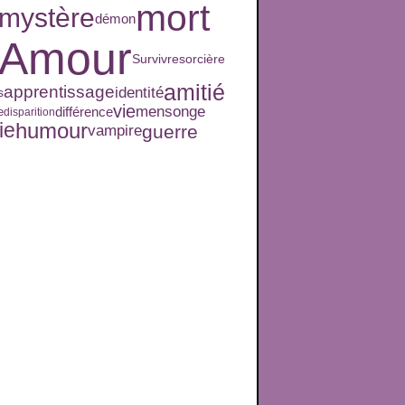
mort
mystère
démon
Amour
Survivre
sorcière
amitié
apprentissage
identité
s
vie
mensonge
différence
e
disparition
humour
ie
guerre
vampire