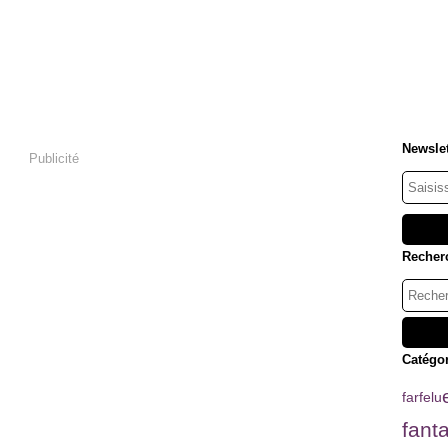
Newslet
Publicité
Recher
Catégo
farfelu
fant