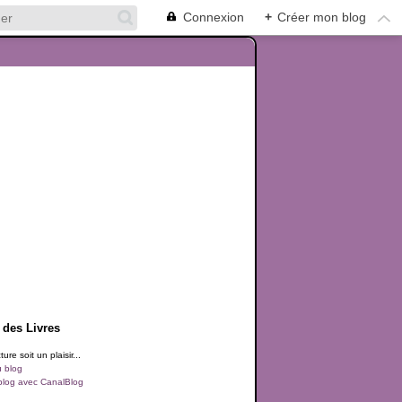
Connexion
+
Créer mon blog
 des Livres
ure soit un plaisir...
u blog
blog avec CanalBlog