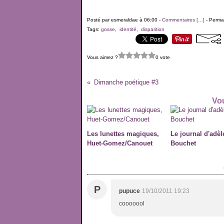
Posté par esmeraldae à 06:00 -
Commentaires [
…
]
- Permal
Tags:
gosse
,
identité
,
disparition
Vous aimez ?
0 vote
Dimanche poétique #3
Vou
Les lunettes magiques,
Le journal d'adèl
Huet-Gomez/Canouet
Bouchet
P
pupuce
19/10/2011 19:23
cooooool