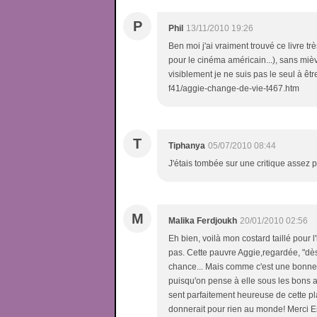
P
Phil
13/11/2010 19:26
Ben moi j'ai vraiment trouvé ce livre t
pour le cinéma américain...), sans mièvr
visiblement je ne suis pas le seul à êtr
f41/aggie-change-de-vie-t467.htm
T
Tiphanya
05/07/2010 08:44
J'étais tombée sur une critique assez p
M
Malika Ferdjoukh
20/01/2010 02:56
Eh bien, voilà mon costard taillé pour l
pas. Cette pauvre Aggie,regardée, "dès 
chance... Mais comme c'est une bonne fil
puisqu'on pense à elle sous les bons a
sent parfaitement heureuse de cette pl
donnerait pour rien au monde! Merci Es