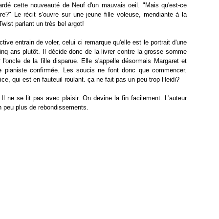
egardé cette nouveauté de Neuf d'un mauvais oeil. "Mais qu'est-ce
re?" Le récit s'ouvre sur une jeune fille voleuse, mendiante à la
wist parlant un très bel argot!
tive entrain de voler, celui ci remarque qu'elle est le portrait d'une
 cinq ans plutôt. Il décide donc de la livrer contre la grosse somme
 l'oncle de la fille disparue. Elle s'appelle désormais Margaret et
e pianiste confirmée. Les soucis ne font donc que commencer.
lice, qui est en fauteuil roulant. ça ne fait pas un peu trop Heidi?
 ne se lit pas avec plaisir. On devine la fin facilement. L'auteur
 un peu plus de rebondissements.